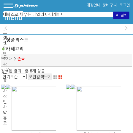
매장안내
장바구니
로그인
고
객
상품리스트
센
터
카테고리
연
보호대
>
손목
혁
광
고/
검색된 결과 : 총
6
개 상품
제
조건검색보기
휴
지
사
장
인
사
말
유
코